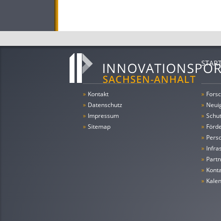
STAR
»
Kontakt
»
Forsc
»
Datenschutz
»
Neui
»
Impressum
»
Schu
»
Sitemap
»
Förde
»
Pers
»
Infra
»
Partn
»
Konta
»
Kale