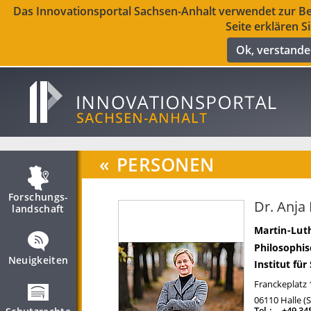
Das Innovationsportal Sachsen-Anhalt verwendet zur Ber
Seite erklären S
Ok, verstand
«
PERSONEN
Forschungs­
Dr. Anja
landschaft
Martin-Luth
Philosophis
Neuigkeiten
Institut fü
Franckeplatz 
06110
Halle (
Tel.:
+49 34