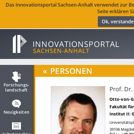
Das Innovationsportal Sachsen-Anhalt verwendet zur Ber
Seite erklären S
Ok, verstand
«
PERSONEN
Forschungs­
Prof. Dr.
landschaft
Otto-von-G
Fakultät f
Neuigkeiten
Institut II:
Universitätspl
39106
Magde