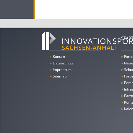
STAR
»
Kontakt
»
Forsc
»
Datenschutz
»
Neui
»
Impressum
»
Schu
»
Sitemap
»
Förde
»
Pers
»
Infra
»
Partn
»
Konta
»
Kale