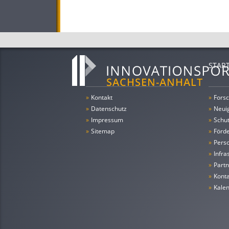
STAR
»
Kontakt
»
Forsc
»
Datenschutz
»
Neui
»
Impressum
»
Schu
»
Sitemap
»
Förde
»
Pers
»
Infra
»
Partn
»
Konta
»
Kale