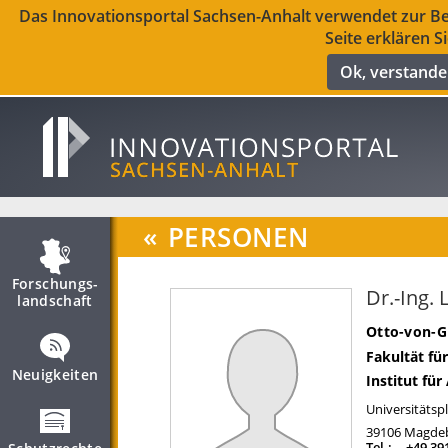
Das Innovationsportal Sachsen-Anhalt verwendet zur Ber
Seite erklären S
Ok, verstand
«
PERSONEN
Forschungs­
Dr.-Ing.
landschaft
Otto-von-G
Fakultät fü
Neuigkeiten
Institut fü
Universitätspl
39106
Magde
Tel.:
+49 39