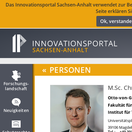
Das Innovationsportal Sachsen-Anhalt verwendet zur Ber
Seite erklären S
Ok, verstand
«
PERSONEN
Forschungs­
M.Sc. Ch
landschaft
Otto-von-G
Fakultät fü
Neuigkeiten
Institut fü
Universitätspl
39106
Magde
Tel.:
+49 39