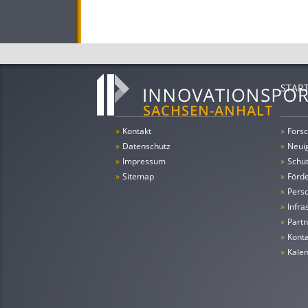
STAR
»
Kontakt
»
Forsc
»
Datenschutz
»
Neui
»
Impressum
»
Schu
»
Sitemap
»
Förde
»
Pers
»
Infra
»
Partn
»
Konta
»
Kale