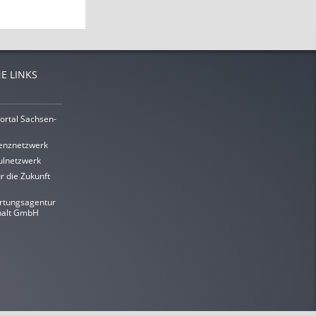
E LINKS
ortal Sachsen-
enznetzwerk
lnetzwerk
r die Zukunft
rtungsagentur
halt GmbH