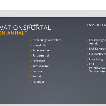
START
EMPFOHLEN
»
Forschungs­landschaft
»
Forschungsp
Anhalt
»
Neuigkeiten
»
KAT Kompet
»
Schutzrechte
»
EU-Hochschu
»
Fördermittel
»
Forschung fü
»
Personen
»
ESA
»
Infrastruktur
Patentverwe
»
Partner
Sachsen-An
»
Kontakt
»
Kalender