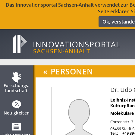
Das Innovationsportal Sachsen-Anhalt verwendet zur Ber
Seite erklären S
Ok, verstand
«
PERSONEN
Forschungs­
Dr. Udo
landschaft
Leibniz-Ins
Kulturpfla
Neuigkeiten
Molekulare
Corrensstr. 3
06466
Stadt S
Tel.:
+49 39