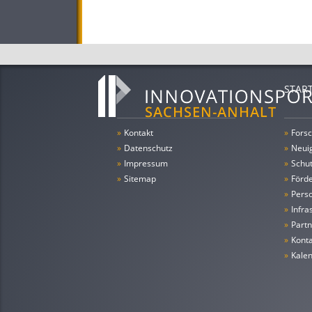
STAR
»
Kontakt
»
Forsc
»
Datenschutz
»
Neui
»
Impressum
»
Schu
»
Sitemap
»
Förde
»
Pers
»
Infra
»
Partn
»
Konta
»
Kale