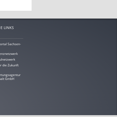
E LINKS
ortal Sachsen-
enznetzwerk
lnetzwerk
r die Zukunft
rtungsagentur
halt GmbH