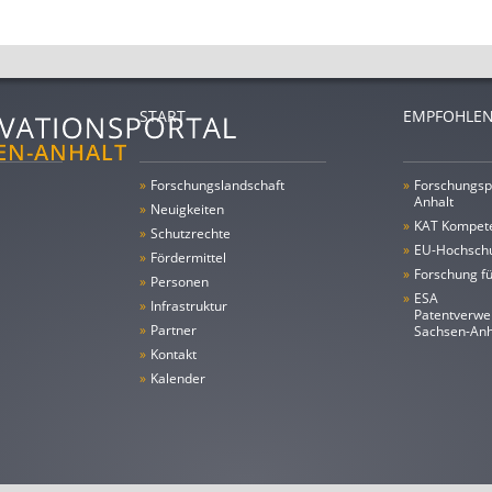
START
EMPFOHLEN
»
Forschungs­landschaft
»
Forschungsp
Anhalt
»
Neuigkeiten
»
KAT Kompet
»
Schutzrechte
»
EU-Hochschu
»
Fördermittel
»
Forschung fü
»
Personen
»
ESA
»
Infrastruktur
Patentverwe
»
Partner
Sachsen-An
»
Kontakt
»
Kalender