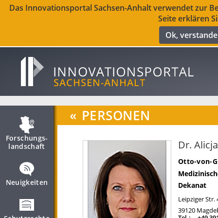
Das Innovationsportal Sachsen-Anhalt verwendet zur Ber
Seite erklären S
Ok, verstand
«
PERSONEN
Forschungs­
Dr. Alic
landschaft
Otto-von-G
Medizinisch
Neuigkeiten
Dekanat
Leipziger Str.
39120
Magde
Tel.:
+49 39