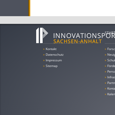
STAR
»
Kontakt
»
Forsc
»
Datenschutz
»
Neui
»
Impressum
»
Schu
»
Sitemap
»
Förde
»
Pers
»
Infra
»
Partn
»
Konta
»
Kale