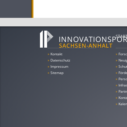
STAR
»
Kontakt
»
Forsc
»
Datenschutz
»
Neui
»
Impressum
»
Schu
»
Sitemap
»
Förde
»
Pers
»
Infra
»
Partn
»
Konta
»
Kale