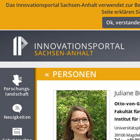
Das Innovationsportal Sachsen-Anhalt verwendet zur Ber
Seite erklären S
Ok, verstand
«
PERSONEN
Forschungs­
Juliane 
landschaft
Otto-von-G
Fakultät fü
Neuigkeiten
Institut für
Universitätspl
39106
Magde
Tel.:
+49 39