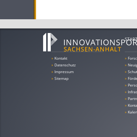
STAR
»
Kontakt
»
Forsc
»
Datenschutz
»
Neui
»
Impressum
»
Schu
»
Sitemap
»
Förde
»
Pers
»
Infra
»
Partn
»
Konta
»
Kale