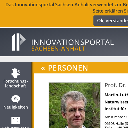
Das Innovationsportal Sachsen-Anhalt verwendet zur Ber
Seite erklären S
Ok, verstand
«
PERSONEN
Forschungs­
Prof. Dr
landschaft
Martin-Luth
Naturwissen
Neuigkeiten
Institut für
Am Kirchtor 1
06108
Halle (
Tel.:
+49 34