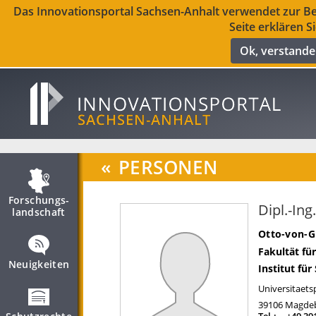
Das Innovationsportal Sachsen-Anhalt verwendet zur Ber
Seite erklären S
Ok, verstand
«
PERSONEN
Forschungs­
Dipl.-In
landschaft
Otto-von-G
Fakultät fü
Neuigkeiten
Institut f
Universitaetsp
39106
Magde