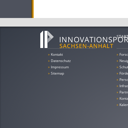
STAR
»
Kontakt
»
Forsc
»
Datenschutz
»
Neui
»
Impressum
»
Schu
»
Sitemap
»
Förde
»
Pers
»
Infra
»
Partn
»
Konta
»
Kale