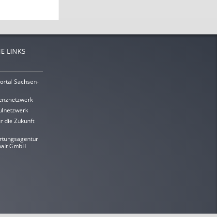
E LINKS
ortal Sachsen-
enznetzwerk
lnetzwerk
r die Zukunft
rtungsagentur
halt GmbH