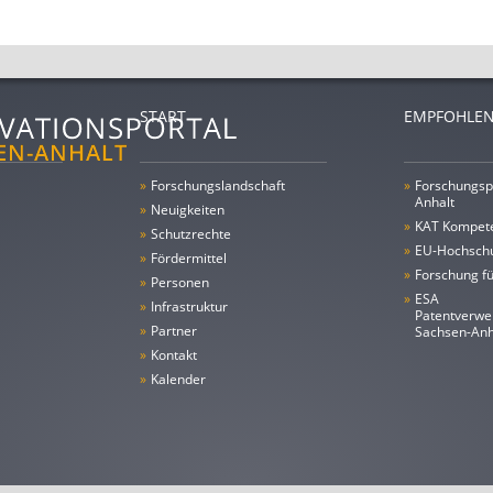
START
EMPFOHLEN
»
Forschungs­landschaft
»
Forschungsp
Anhalt
»
Neuigkeiten
»
KAT Kompet
»
Schutzrechte
»
EU-Hochschu
»
Fördermittel
»
Forschung fü
»
Personen
»
ESA
»
Infrastruktur
Patentverwe
»
Partner
Sachsen-An
»
Kontakt
»
Kalender