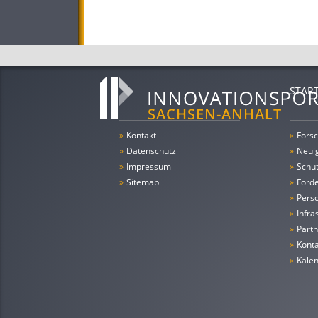
STAR
»
Kontakt
»
Forsc
»
Datenschutz
»
Neui
»
Impressum
»
Schu
»
Sitemap
»
Förde
»
Pers
»
Infra
»
Partn
»
Konta
»
Kale