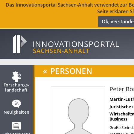
Das Innovationsportal Sachsen-Anhalt verwendet zur Ber
Seite erklären S
Ok, verstand
«
PERSONEN
Forschungs­
Peter Bö
landschaft
Martin-Luth
Juristische
Neuigkeiten
Wirtschafts
Business
Große Steinst