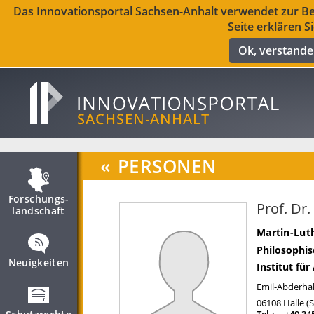
Das Innovationsportal Sachsen-Anhalt verwendet zur Ber
Seite erklären S
Ok, verstand
«
PERSONEN
Forschungs­
Prof. Dr.
landschaft
Martin-Luth
Philosophis
Neuigkeiten
Institut fü
Emil-Abderhal
06108
Halle (