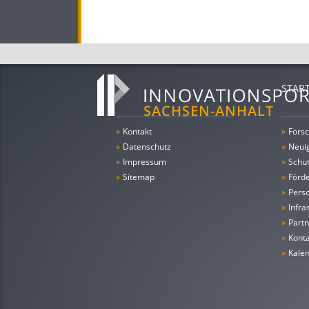
STAR
»
Kontakt
»
Forsc
»
Datenschutz
»
Neui
»
Impressum
»
Schu
»
Sitemap
»
Förde
»
Pers
»
Infra
»
Partn
»
Konta
»
Kale