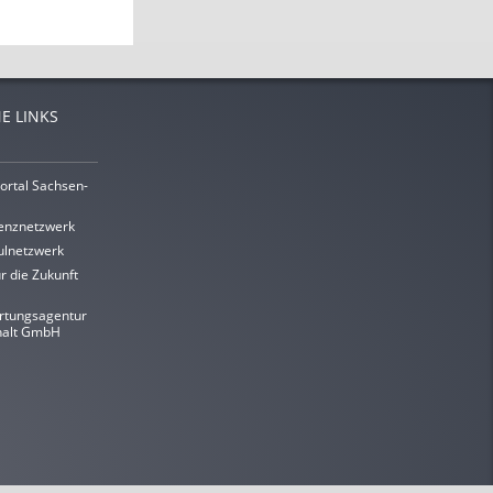
E LINKS
ortal Sachsen-
enznetzwerk
lnetzwerk
r die Zukunft
rtungsagentur
halt GmbH