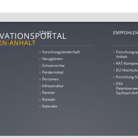
START
EMPFOHLEN
»
Forschungs­landschaft
»
Forschungsp
Anhalt
»
Neuigkeiten
»
KAT Kompet
»
Schutzrechte
»
EU-Hochschu
»
Fördermittel
»
Forschung fü
»
Personen
»
ESA
»
Infrastruktur
Patentverwe
»
Partner
Sachsen-An
»
Kontakt
»
Kalender