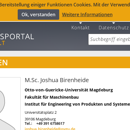
reitstellung einiger Funktionen Cookies. Mit der Verwendu
Ok, verstanden
Weitere Informationen
Kontakt
Datenschutz
EN
M.Sc. Joshua Birenheide
Otto-von-Guericke-Universität Magdeburg
Fakultät für Maschinenbau
Institut für Engineering von Produkten und System
Universitätsplatz 2
39106
Magdeburg
Tel.:
+49 391 6758617
joshua.birenheide@ovgu.de