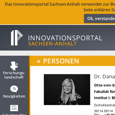
Das Innovationsportal Sachsen-Anhalt verwendet zur Ber
Seite erklären S
Ok, verstand
«
PERSONEN
Forschungs­
Dr. Dan
landschaft
Otto-von-G
Fakultät f
Neuigkeiten
Institut I: 
Zschokkestra
39114
39114
Tel.:
+49 39