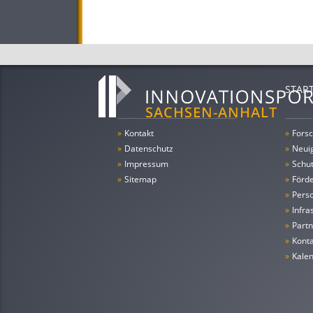
STAR
»
Kontakt
»
Forsc
»
Datenschutz
»
Neui
»
Impressum
»
Schu
»
Sitemap
»
Förde
»
Pers
»
Infra
»
Partn
»
Konta
»
Kale