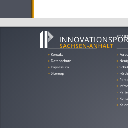
STAR
»
Kontakt
»
Forsc
»
Datenschutz
»
Neui
»
Impressum
»
Schu
»
Sitemap
»
Förde
»
Pers
»
Infra
»
Partn
»
Konta
»
Kale