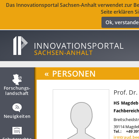
Das Innovationsportal Sachsen-Anhalt verwendet zur Ber
Seite erklären S
Ok, verstand
«
PERSONEN
Forschungs­
Prof. Dr
landschaft
HS Magdebu
Fachbereich
Neuigkeiten
Breitscheidst
39114
Magde
Tel.:
+49 39
irmtraud.be