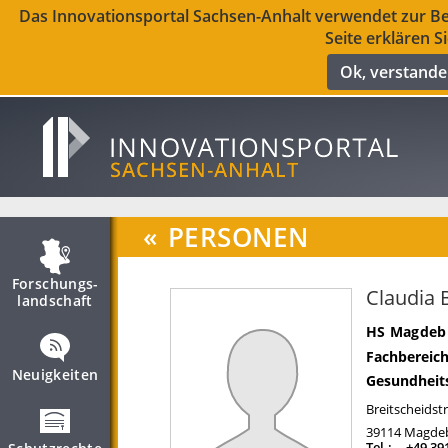
Das Innovationsportal Sachsen-Anhalt verwendet zur Ber
Seite erklären S
Ok, verstand
«
PERSONEN
Forschungs­
Claudia 
landschaft
HS Magdebu
Fachbereich
Neuigkeiten
Gesundheit
Breitscheidst
39114
Magde
Tel.:
+49 39