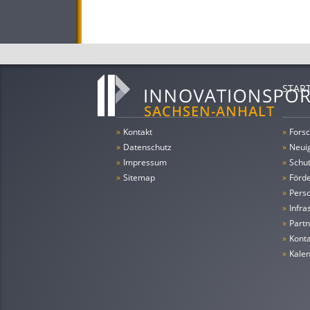
STAR
»
Kontakt
»
Forsc
»
Datenschutz
»
Neui
»
Impressum
»
Schu
»
Sitemap
»
Förde
»
Pers
»
Infra
»
Partn
»
Konta
»
Kale