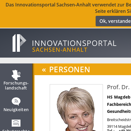
Das Innovationsportal Sachsen-Anhalt verwendet zur Ber
Seite erklären S
Ok, verstand
«
PERSONEN
Forschungs­
Prof. Dr
landschaft
HS Magdebu
Fachbereich
Neuigkeiten
Gesundheit
Breitscheidst
39114
Magde
Tel.:
+49 39