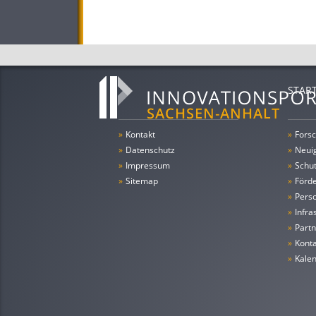
STAR
»
Kontakt
»
Forsc
»
Datenschutz
»
Neui
»
Impressum
»
Schu
»
Sitemap
»
Förde
»
Pers
»
Infra
»
Partn
»
Konta
»
Kale