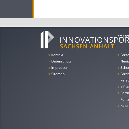
STAR
»
Kontakt
»
Forsc
»
Datenschutz
»
Neui
»
Impressum
»
Schu
»
Sitemap
»
Förde
»
Pers
»
Infra
»
Partn
»
Konta
»
Kale