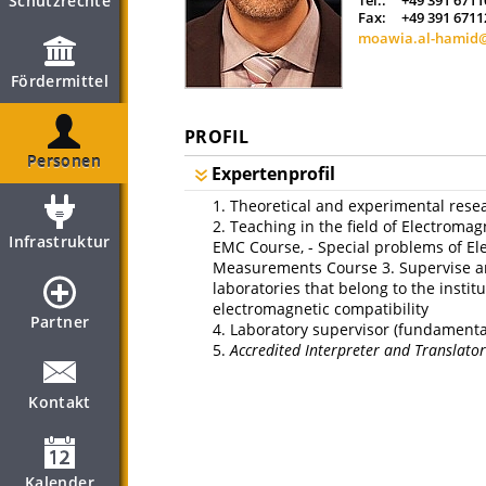
Schutzrechte
Tel.:
+49 391 6711
Fax:
+49 391 6711
moawia.al-hamid
Fördermittel
PROFIL
Personen
Expertenprofil
1. Theoretical and experimental resea
2. Teaching in the field of Electromag
Infrastruktur
EMC Course, - Special problems of El
Measurements Course 3. Supervise a
laboratories that belong to the insti
electromagnetic compatibility
Partner
4. Laboratory supervisor (fundamenta
5.
Accredited Interpreter and Translator
Kontakt
Kalender