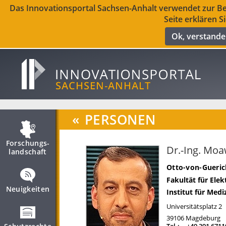
Das Innovationsportal Sachsen-Anhalt verwendet zur Ber
Seite erklären S
Ok, verstand
«
PERSONEN
Forschungs­
Dr.-Ing. Mo
landschaft
Otto-von-Gueric
Fakultät für Ele
Neuigkeiten
Institut für Medi
Universitätsplatz 2
39106
Magdeburg