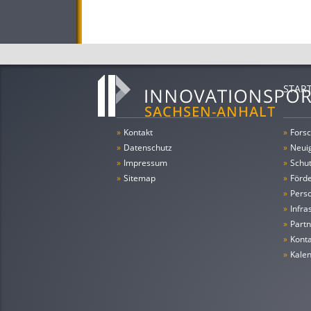
STAR
»
Kontakt
»
Forsc
»
Datenschutz
»
Neui
»
Impressum
»
Schu
»
Sitemap
»
Förde
»
Pers
»
Infra
»
Partn
»
Konta
»
Kale