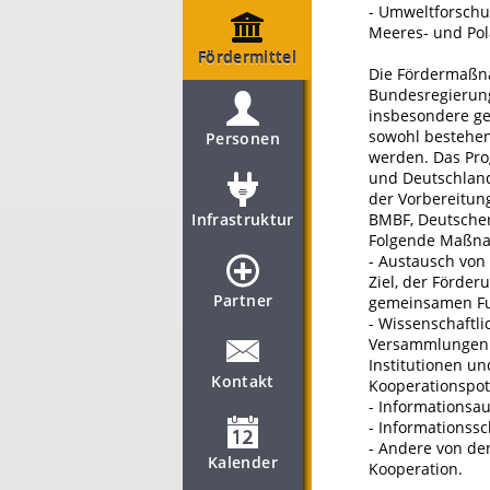
- Umweltforschu
Meeres- und Pol
Fördermittel
Die Fördermaßna
Bundesregierung
insbesondere ge
sowohl bestehen
Personen
werden. Das Prog
und Deutschland
der Vorbereitun
Infrastruktur
BMBF, Deutscher
Folgende Maßnah
- Austausch von
Ziel, der Förde
Partner
gemeinsamen Fu
- Wissenschaftl
Versammlungen v
Institutionen u
Kontakt
Kooperationspot
- Informations
- Informationssc
- Andere von de
Kalender
Kooperation.