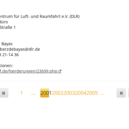
ntrum für Luft- und Raumfahrt e.V. (DLR)
Büro
Straße 1
 Bayas
mberzdebayas@dlr.de
8 21-14 36
tionen:
f.de/foerderungen/23699.php
1
...
2001
2002
2003
2004
2005
...