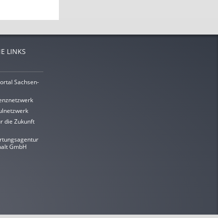
E LINKS
ortal Sachsen-
enznetzwerk
lnetzwerk
r die Zukunft
rtungsagentur
halt GmbH