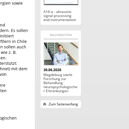
ergien sowie
A16-a - ultrasonic
signal processing
and instrumentation
und
ern. Es sollen
NEUIGKEITEN
itiiert
tlern in Chile
n sollen auch
wie z. B.
nen.
erstützt:
chnet) mit dem
30.06.2026
 von
Magdeburg stärkt
Forschung zur
Behandlung
ere
neuropsychologische
nten
r Erkrankungen
Zum Seitenanfang
logischen