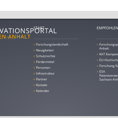
START
EMPFOHLEN
»
Forschungs­landschaft
»
Forschungsp
Anhalt
»
Neuigkeiten
»
KAT Kompet
»
Schutzrechte
»
EU-Hochschu
»
Fördermittel
»
Forschung fü
»
Personen
»
ESA
»
Infrastruktur
Patentverwe
»
Partner
Sachsen-An
»
Kontakt
»
Kalender