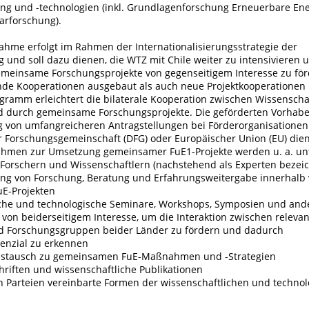
ng und -technologien (inkl. Grundlagenforschung Erneuerbare En
arforschung).
hme erfolgt im Rahmen der Internationalisierungsstrategie der
 und soll dazu dienen, die WTZ mit Chile weiter zu intensivieren 
meinsame Forschungsprojekte von gegenseitigem Interesse zu förd
de Kooperationen ausgebaut als auch neue Projektkooperationen in
ramm erleichtert die bilaterale Kooperation zwischen Wissenschaf
 durch gemeinsame Forschungsprojekte. Die geförderten Vorhabe
g von umfangreicheren Antragstellungen bei Förderorganisationen 
 Forschungsgemeinschaft (DFG) oder Europäischer Union (EU) die
men zur Umsetzung gemeinsamer FuE1-Projekte werden u. a. unt
 Forschern und Wissenschaftlern (nachstehend als Experten bezei
rung von Forschung, Beratung und Erfahrungsweitergabe innerhalb
E-Projekten
iche und technologische Seminare, Workshops, Symposien und and
on beiderseitigem Interesse, um die Interaktion zwischen releva
nd Forschungsgruppen beider Länder zu fördern und dadurch
enzial zu erkennen
austausch zu gemeinsamen FuE-Maßnahmen und -Strategien
hriften und wissenschaftliche Publikationen
n Parteien vereinbarte Formen der wissenschaftlichen und techno