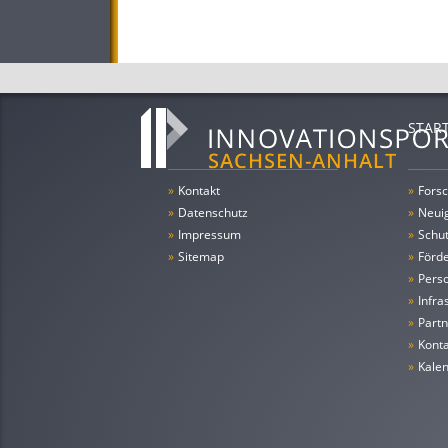
STAR
»
Kontakt
»
Forsc
»
Datenschutz
»
Neui
»
Impressum
»
Schu
»
Sitemap
»
Förde
»
Pers
»
Infra
»
Partn
»
Konta
»
Kale