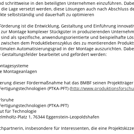
nd schrittweise in den beteiligten Unternehmen einzuführen. Dabei
die Lage versetzt werden, diese Lösungen auch nach Abschluss d
kte selbstständig und dauerhaft zu optimieren
Förderung ist die Entwicklung, Gestaltung und Einführung innovati
 zur Montage komplexer Stückgüter in produzierenden Unternehm
sind als spezifische, anwendungs­orientierte und beispielhafte Lö
 zwischen dem Produktlebenszyklus des zu montierenden Produk
optimalen Automatisierungsgrad in der Montage auszurichten. Dab
e Gestaltungsfelder bearbeitet und gefördert werden:
ontagesysteme
e Montageanlagen
ierung dieser Fördermaßnahme hat das BMBF seinen Projektträger 
Fertigungstechnologien (PTKA-PFT) (
http://www.produktionsforsch
rlsruhe
Fertigungstechnologien (PTKA-PFT)
tut für Technologie
mholtz-Platz 1, 76344 Eggenstein-Leopoldshafen
hpartnerin, insbesondere für Interessenten, die eine Projektskizz