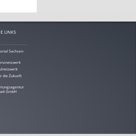
E LINKS
ortal Sachsen-
enznetzwerk
lnetzwerk
r die Zukunft
rtungsagentur
halt GmbH