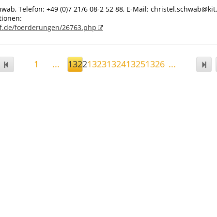
hwab, Telefon: +49 (0)7 21/6 08-2 52 88, E-Mail: christel.schwab@ki
tionen:
f.de/foerderungen/26763.php
1
...
1322
1323
1324
1325
1326
...