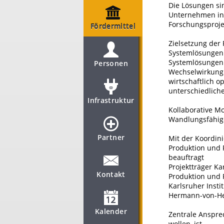
Die Lösungen si
Unternehmen in 
Forschungsproje
Fördermittel
Zielsetzung der 
Systemlösungen
Systemlösungen 
Personen
Wechselwirkung
wirtschaftlich 
unterschiedlich
Infrastruktur
Kollaborative M
Wandlungsfähig
Partner
Mit der Koordin
Produktion und 
beauftragt
Projektträger Ka
Kontakt
Produktion und 
Karlsruher Insti
Hermann-von-Hel
Kalender
Zentrale Ansprec
wollen, ist