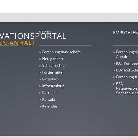
START
EMPFOHLEN
»
Forschungs­landschaft
»
Forschungsp
Anhalt
»
Neuigkeiten
»
KAT Kompet
»
Schutzrechte
»
EU-Hochschu
»
Fördermittel
»
Forschung fü
»
Personen
»
ESA
»
Infrastruktur
Patentverwe
»
Partner
Sachsen-An
»
Kontakt
»
Kalender