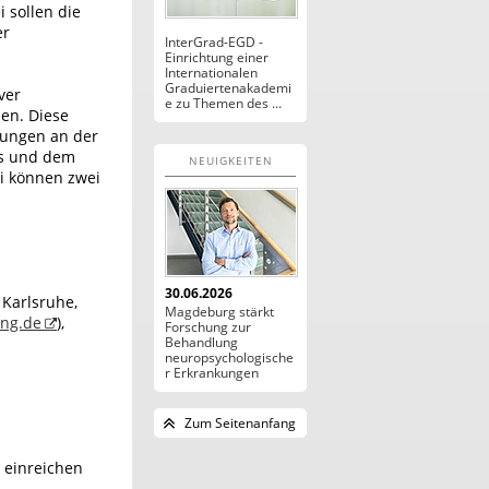
 sollen die
er
InterGrad-EGD -
Einrichtung einer
Internationalen
Graduiertenakademi
ver
e zu Themen des ...
en. Diese
sungen an der
ts und dem
NEUIGKEITEN
ei können zwei
30.06.2026
Karlsruhe,
Magdeburg stärkt
ung.de
),
Forschung zur
Behandlung
neuropsychologische
r Erkrankungen
Zum Seitenanfang
e einreichen