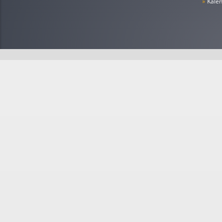
»
Kale