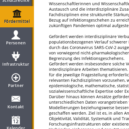
Schutzrechte
Wissenschaftlerinnen und Wissenschaftl
Austausch und die interdisziplinäre Z
Fachdisziplinen eine strukturelle Stärk
Bezug auf Infektionsgeschehen zu erreic
Fördermittel
zukünftigen Pandemien optimal aufgestell
Gefördert werden interdisziplinäre Verb
populationsbezogenen Verlauf schwerer I
Personen
durch das Coronavirus SARS-CoV-2 ausge
von vorwiegend nicht-pharmakologische
Begrenzung des Infektionsgeschehens.
Gefördert werden insbesondere solche Ve
Infrastruktur
interdisziplinäre Arbeiten thematisieren
für die jeweilige Fragestellung erforderl
relevanten Fachdisziplinen vorzusehen, wi
Partner
epidemiologische, mathematische, statist
sozialwissenschaftliche Expertise oder E
Darüber hinaus können Ansätze gefördert
unterschiedlichen Daten vorangetrieben 
Kontakt
Modellierungen beziehungsweise bessere
geschaffen werden. Ziel ist es, in allen
Objektivität, Validität, Systematik und T
Forschungsinfrastrukturen oder existiere
Kalender