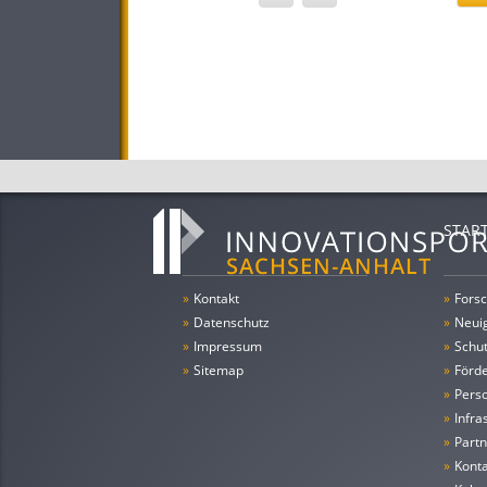
STAR
»
Kontakt
»
Forsc
»
Datenschutz
»
Neui
»
Impressum
»
Schu
»
Sitemap
»
Förde
»
Pers
»
Infra
»
Partn
»
Konta