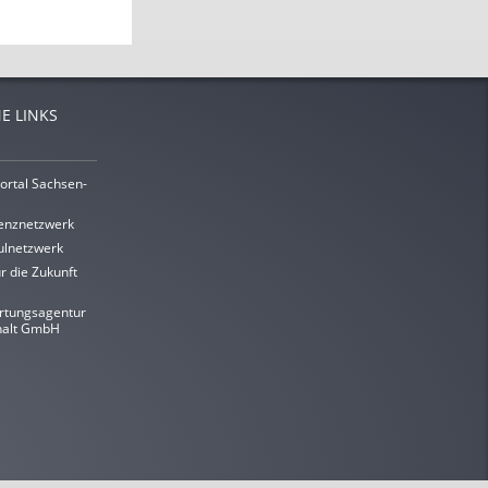
E LINKS
ortal Sachsen-
enznetzwerk
lnetzwerk
r die Zukunft
rtungsagentur
halt GmbH