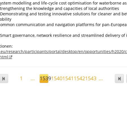
ystem modelling and life-cycle cost optimisation for waterborne as
trengthening the knowledge and capacities of local authorities
Demonstrating and testing innovative solutions for cleaner and be
bility
Common communication and navigation platforms for pan-European
Smart governance, network resilience and streamlined delivery of 
tionen:
.eu/research/participants/portal/desktop/en/opportunities/h2020/
html
1
...
1539
1540
1541
1542
1543
...