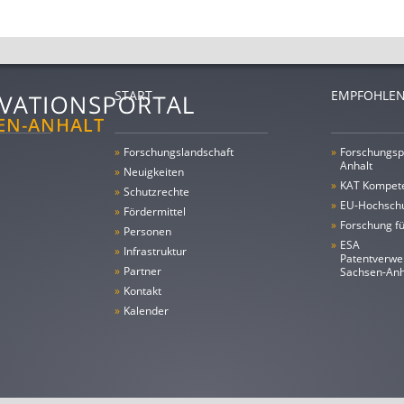
START
EMPFOHLEN
»
Forschungs­landschaft
»
Forschungsp
Anhalt
»
Neuigkeiten
»
KAT Kompet
»
Schutzrechte
»
EU-Hochschu
»
Fördermittel
»
Forschung fü
»
Personen
»
ESA
»
Infrastruktur
Patentverwe
»
Partner
Sachsen-An
»
Kontakt
»
Kalender