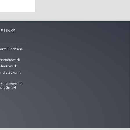
E LINKS
ortal Sachsen-
enznetzwerk
lnetzwerk
r die Zukunft
rtungsagentur
halt GmbH