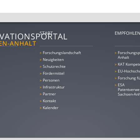
START
EMPFOHLEN
»
Forschungs­landschaft
»
Forschungsp
Anhalt
»
Neuigkeiten
»
KAT Kompet
»
Schutzrechte
»
EU-Hochschu
»
Fördermittel
»
Forschung fü
»
Personen
»
ESA
»
Infrastruktur
Patentverwe
»
Partner
Sachsen-An
»
Kontakt
»
Kalender