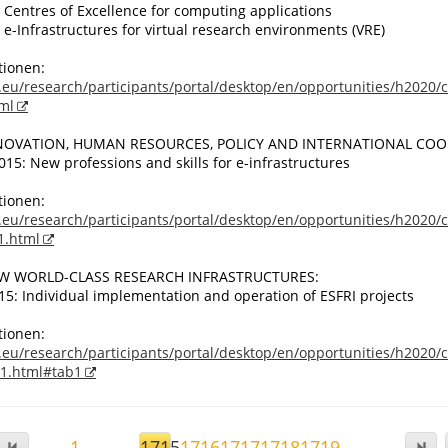
 Centres of Excellence for computing applications
 e-Infrastructures for virtual research environments (VRE)
tionen:
.eu/research/participants/portal/desktop/en/opportunities/h2020/c
tml
NOVATION, HUMAN RESOURCES, POLICY AND INTERNATIONAL COO
15: New professions and skills for e-infrastructures
tionen:
.eu/research/participants/portal/desktop/en/opportunities/h2020/c
1.html
W WORLD-CLASS RESEARCH INFRASTRUCTURES:
5: Individual implementation and operation of ESFRI projects
tionen:
.eu/research/participants/portal/desktop/en/opportunities/h2020/c
-1.html#tab1
1
...
1715
1716
1717
1718
1719
...