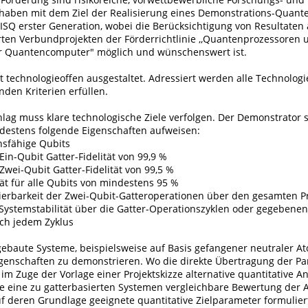
haben mit dem Ziel der Realisierung eines Demonstrations-Quan
ISQ erster Generation, wobei die Berücksichtigung von Resultaten
erten Verbundprojekten der Förderrichtlinie ,,Quantenprozessoren 
r Quantencomputer" möglich und wünschenswert ist.
t technologieoffen ausgestaltet. Adressiert werden alle Technologi
nden Kriterien erfüllen.
hlag muss klare technologische Ziele verfolgen. Der Demonstrator 
destens folgende Eigenschaften aufweisen:
onsfähige Qubits
in-Qubit Gatter-Fidelität von 99,9 %
wei-Qubit Gatter-Fidelität von 99,5 %
tät für alle Qubits von mindestens 95 %
isierbarkeit der Zwei-Qubit-Gatteroperationen über den gesamten P
Systemstabilität über die Gatter-Operationszyklen oder gegebenenf
ach jedem Zyklus
gebaute Systeme, beispielsweise auf Basis gefangener neutraler A
igenschaften zu demonstrieren. Wo die direkte Übertragung der Pa
d im Zuge der Vorlage einer Projektskizze alternative quantitative 
ie eine zu gatterbasierten Systemen vergleichbare Bewertung der
f deren Grundlage geeignete quantitative Zielparameter formulier