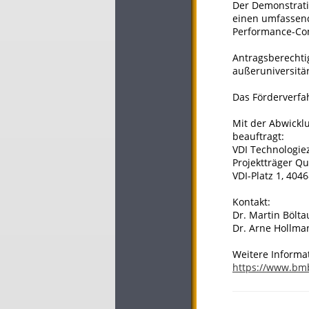
Der Demonstrati
einen umfassend
Performance-Com
Antragsberechti
außeruniversitä
Das Förderverfah
Mit der Abwickl
beauftragt:
VDI Technologi
Projektträger Q
VDI-Platz 1, 404
Kontakt:
Dr. Martin Bölta
Dr. Arne Hollman
Weitere Informa
https://www.bm