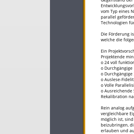
Entwicklungsvor
vom Typ eines N
parallel geförd
Technologien fü
Die Förderung is
welche die folge
Ein Projektvorsc
Projektende min
o 24 voll funkti
o Durchgängige E
o Durchgängige Z
o Auslese-Fideli
o Volle Parallel
o Ausreichende 
Rekalibration n
Rein analog auf
vergleichbare E
möglich ist, sin
beizubringen, d
erlauben und au