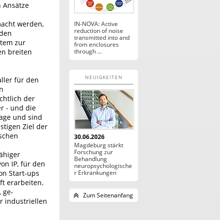
n Ansätze
acht werden,
IN-NOVA: Active
reduction of noise
 den
transmitted into and
stem zur
from enclosures
en breiten
through ...
NEUIGKEITEN
ler für den
en
chtlich der
r - und die
lage und sind
tigen Ziel der
ischen
30.06.2026
Magdeburg stärkt
Forschung zur
ähiger
Behandlung
on IP, für den
neuropsychologische
on Start-ups
r Erkrankungen
t erarbeiten.
 ge-
Zum Seitenanfang
r industriellen