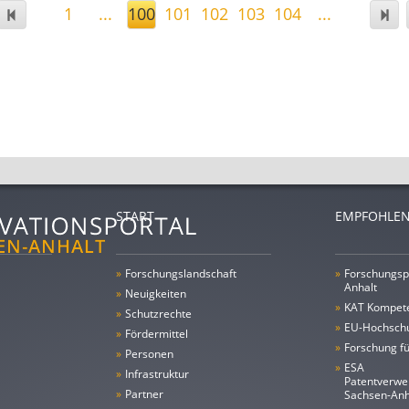
1
...
100
101
102
103
104
...
START
EMPFOHLEN
»
Forschungs­landschaft
»
Forschungsp
Anhalt
»
Neuigkeiten
»
KAT Kompet
»
Schutzrechte
»
EU-Hochschu
»
Fördermittel
»
Forschung fü
»
Personen
»
ESA
»
Infrastruktur
Patentverwe
»
Partner
Sachsen-An