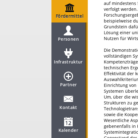
auf mindestens 
verfolgt werden
Forschungserge
Fördermittel
beispielweise d
Grundstein dafür
Lösung einer un
Nutzen für Wirts
Personen
Die Demonstrati
vollständigen S
Infrastruktur
Kompetenzträger 
technischen Erg
Effektivität der
Auswahlkriteriu
Partner
Einrichtung von
Systemen überl
Um, über die wi
Strukturen zu ge
Kontakt
Technologietran
sowie die Koope
Wesentliche Asp
gebenenfalls in 
Kalender
Systemintegrati
Gegenstand der 