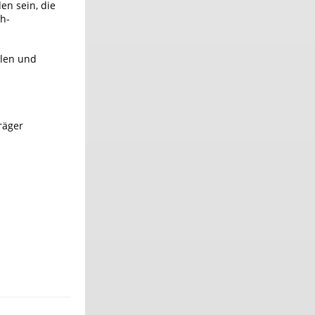
en sein, die
h-
ulen und
räger