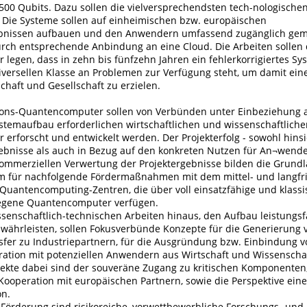
500 Qubits. Dazu sollen die vielversprechendsten tech-nologische
. Die Systeme sollen auf einheimischen bzw. europäischen
bnissen aufbauen und den Anwendern umfassend zugänglich gem
urch entsprechende Anbindung an eine Cloud. Die Arbeiten sollen
 legen, dass in zehn bis fünfzehn Jahren ein fehlerkorrigiertes Sy
iversellen Klasse an Problemen zur Verfügung steht, um damit ein
chaft und Gesellschaft zu erzielen.
ons-Quantencomputer sollen von Verbünden unter Einbeziehung al
ystemaufbau erforderlichen wirtschaftlichen und wissenschaftlich
erforscht und entwickelt werden. Der Projekterfolg - sowohl hinsi
ebnisse als auch in Bezug auf den konkreten Nutzen für An¬wende
 kommerziellen Verwertung der Projektergebnisse bilden die Grund
m für nachfolgende Fördermaßnahmen mit dem mittel- und langfris
 Quantencomputing-Zentren, die über voll einsatzfähige und klass
egene Quantencomputer verfügen.
ssenschaftlich-technischen Arbeiten hinaus, den Aufbau leistungsf
währleisten, sollen Fokusverbünde Konzepte für die Generierung v
sfer zu Industriepartnern, für die Ausgründung bzw. Einbindung v
ration mit potenziellen Anwendern aus Wirtschaft und Wissenschaf
ekte dabei sind der souveräne Zugang zu kritischen Komponenten,
Kooperation mit europäischen Partnern, sowie die Perspektive eine
on.
Förderung sind risikoreiche, vorwettbewerbliche Forschungs- und