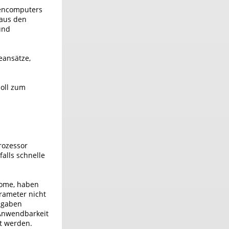
tencomputers
 aus den
und
eansätze,
soll zum
rozessor
alls schnelle
tome, haben
rameter nicht
Angaben
 Anwendbarkeit
t werden.