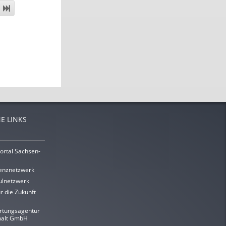
E LINKS
ortal Sachsen-
enznetzwerk
lnetzwerk
r die Zukunft
rtungsagentur
halt GmbH