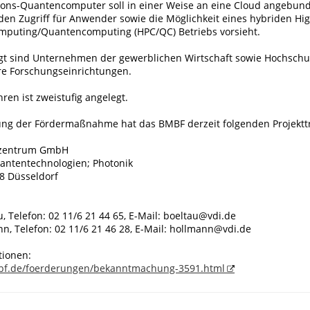
ons-Quantencomputer soll in einer Weise an eine Cloud angebund
en Zugriff für Anwender sowie die Möglichkeit eines hybriden Hig
puting/Quantencomputing (HPC/QC) Betriebs vorsieht.
gt sind Unternehmen der gewerblichen Wirtschaft sowie Hochsch
re Forschungseinrichtungen.
ren ist zweistufig angelegt.
ung der Fördermaßnahme hat das BMBF derzeit folgenden Projektt
ezentrum GmbH
uantentechnologien; Photonik
68 Düsseldorf
u, Telefon: 02 11/6 21 44 65, E-Mail: boeltau@vdi.de
n, Telefon: 02 11/6 21 46 28, E-Mail: hollmann@vdi.de
tionen:
bf.de/foerderungen/bekanntmachung-3591.html