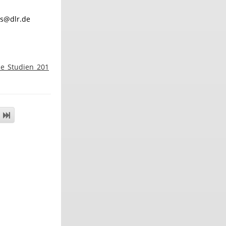
ws@dlr.de
he_Studien_201