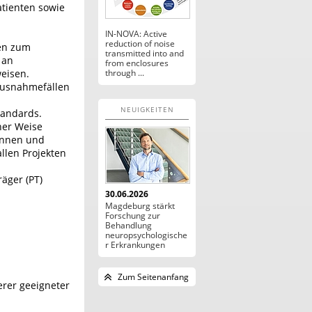
atienten sowie
IN-NOVA: Active
reduction of noise
ien zum
transmitted into and
 an
from enclosures
weisen.
through ...
Ausnahmefällen
NEUIGKEITEN
tandards.
ner Weise
tinnen und
llen Projekten
äger (PT)
30.06.2026
Magdeburg stärkt
Forschung zur
Behandlung
neuropsychologische
r Erkrankungen
Zum Seitenanfang
erer geeigneter