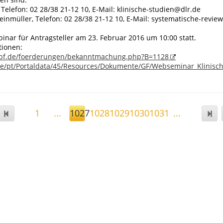
 Telefon: 02 28/38 21-12 10, E-Mail: klinische-studien@dlr.de
teinmüller, Telefon: 02 28/38 21-12 10, E-Mail: systematische-revie
binar für Antragsteller am 23. Februar 2016 um 10:00 statt.
tionen:
bf.de/foerderungen/bekanntmachung.php?B=1128
de/pt/Portaldata/45/Resources/Dokumente/GF/Webseminar_Klinisc
1
...
1027
1028
1029
1030
1031
...