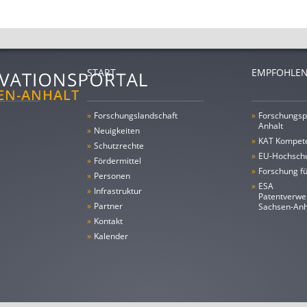
START
EMPFOHLEN
»
Forschungs­landschaft
»
Forschungsp
Anhalt
»
Neuigkeiten
»
KAT Kompet
»
Schutzrechte
»
EU-Hochschu
»
Fördermittel
»
Forschung fü
»
Personen
»
ESA
»
Infrastruktur
Patentverwe
»
Partner
Sachsen-An
»
Kontakt
»
Kalender