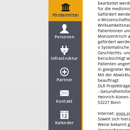
bearbeitet werde
für die medizin
Gefördert werde
Fördermittel
o Wissenschaftsi
Wirksamkeitsnac
Patientinnen un
Monozentrisch a
Personen
gefördert werde
o Systematische
Geschlechts- un
Infrastruktur
berücksichtigt w
Patienten angeme
in geeigneter We
Mit der Abwickl
Partner
beauftragt:
DLR Projektträge
- Gesundheitsfo
Heinrich-Konen-
Kontakt
53227 Bonn
Internet:
www.ge
Soweit sich hie
Kalender
Weise bekannt 
Ansprechperson