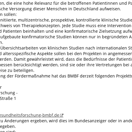
n, die eine hohe Relevanz für die betroffenen Patientinnen und P
ische Versorgung dieser Menschen in Deutschland aufweisen.
n sollen:
nitiierte, multizentrische, prospektive, kontrollierte klinische Stud
hweis von Therapiekonzepten. Jede Studie muss eine Intervention
d Patienten beinhalten und eine konfirmatorische Zielsetzung auf
ufgebaute konfirmatorische Studien können nur in begründeten 
n.
 Übersichtsarbeiten von klinischen Studien nach internationalen S
d altersspezifische Aspekte sollen bei den Projekten in angemesse
erden. Damit gewährleistet wird, dass die Bedürfnisse der Patien
ssen berücksichtigt werden, sind sie oder ihre Vertretungen bei a
ise zu beteiligen.
ung der Fördermaßnahme hat das BMBF derzeit folgenden Projekttr
r
rschung -
Straße 1
sundheitsforschung-bmbf.de
rzu Änderungen ergeben, wird dies im Bundesanzeiger oder in and
gegeben.
en sind: