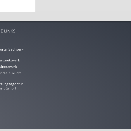
E LINKS
ortal Sachsen-
enznetzwerk
lnetzwerk
r die Zukunft
rtungsagentur
halt GmbH