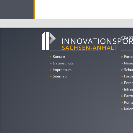
STAR
»
Kontakt
»
Forsc
»
Datenschutz
»
Neui
»
Impressum
»
Schu
»
Sitemap
»
Förde
»
Pers
»
Infra
»
Partn
»
Konta
»
Kale