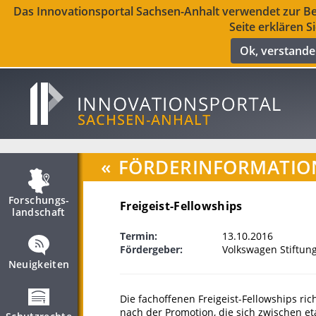
Das Innovationsportal Sachsen-Anhalt verwendet zur Ber
Seite erklären S
Ok, verstand
«
FÖRDERINFORMATIO
Forschungs­
Freigeist-Fellowships
landschaft
Termin:
13.10.2016
Fördergeber:
Volkswagen Stiftun
Neuigkeiten
Die fachoffenen Freigeist-Fellowships ri
nach der Promotion, die sich zwischen e