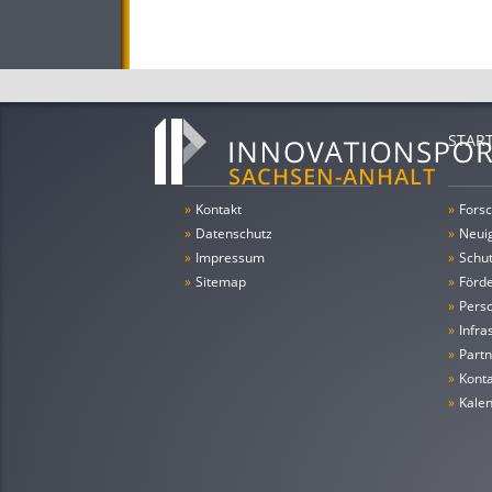
STAR
»
Kontakt
»
Forsc
»
Datenschutz
»
Neui
»
Impressum
»
Schu
»
Sitemap
»
Förde
»
Pers
»
Infra
»
Partn
»
Konta
»
Kale