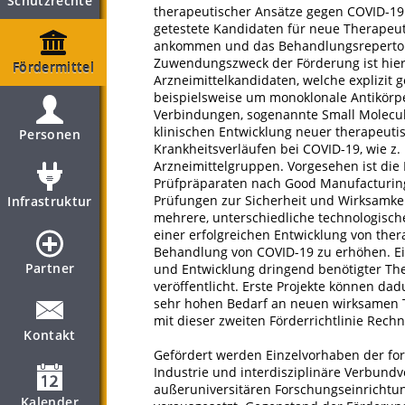
Schutzrechte
therapeutischer Ansätze gegen COVID-19 z
getestete Kandidaten für neue Therapeut
ankommen und das Behandlungsrepertoir
Zuwendungszweck der Förderung ist hierf
Fördermittel
Arzneimittelkandidaten, welche explizit 
beispielsweise um monoklonale Antikörp
Verbindungen, sogenannte Small Molecu
klinischen Entwicklung neuer therapeut
Personen
Krankheitsverläufen bei COVID-19, wie z
Arzneimittelgruppen. Vorgesehen ist die
Prüfpräparaten nach Good Manufacturing
Prüfungen zur Sicherheit und Wirksamkei
Infrastruktur
mehrere, unterschiedliche technologisch
einer erfolgreichen Entwicklung von ther
Behandlung von COVID-19 zu erhöhen. Ein
Partner
und Entwicklung dringend benötigter Th
veröffentlicht. Erste Projekte können d
sehr hohen Bedarf an neuen wirksamen 
mit dieser zweiten Förderrichtlinie Rech
Kontakt
Gefördert werden Einzelvorhaben der f
Industrie und interdisziplinäre Verbund
außeruniversitären Forschungseinrichtun
Kalender