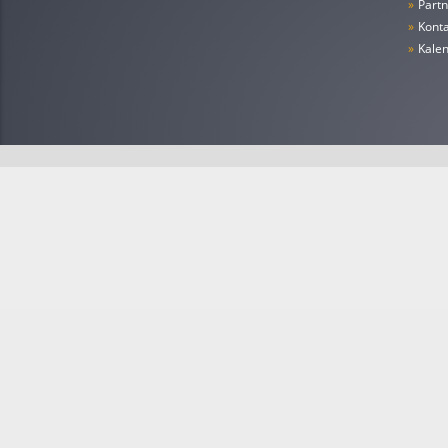
»
Partn
»
Konta
»
Kale