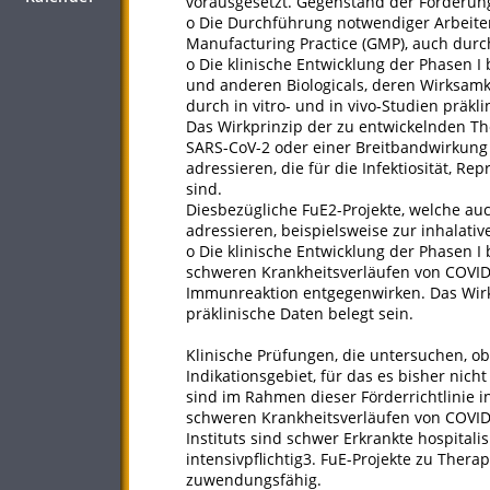
vorausgesetzt. Gegenstand der Förderung
o Die Durchführung notwendiger Arbeite
Manufacturing Practice (GMP), auch durc
o Die klinische Entwicklung der Phasen I
und anderen Biologicals, deren Wirksamk
durch in vitro- und in vivo-Studien präklin
Das Wirkprinzip der zu entwickelnden The
SARS-CoV-2 oder einer Breitbandwirkung 
adressieren, die für die Infektiosität, R
sind.
Diesbezügliche FuE2-Projekte, welche au
adressieren, beispielsweise zur inhalati
o Die klinische Entwicklung der Phasen I
schweren Krankheitsverläufen von COVID-
Immunreaktion entgegenwirken. Das Wir
präklinische Daten belegt sein.
Klinische Prüfungen, die untersuchen, ob
Indikationsgebiet, für das es bisher nicht
sind im Rahmen dieser Förderrichtlinie
schweren Krankheitsverläufen von COVID
Instituts sind schwer Erkrankte hospitalisi
intensivpflichtig3. FuE-Projekte zu Ther
zuwendungsfähig.