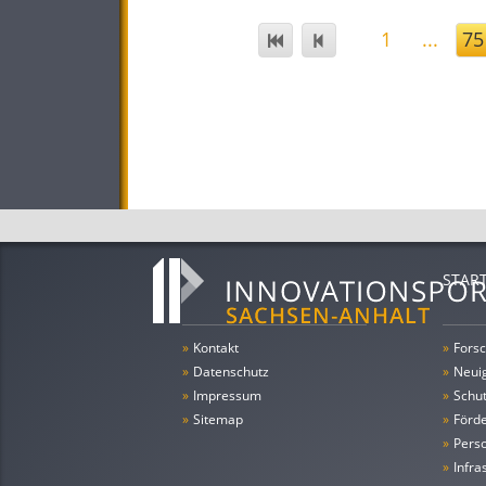
1
...
75
STAR
»
Kontakt
»
Forsc
»
Datenschutz
»
Neui
»
Impressum
»
Schu
»
Sitemap
»
Förde
»
Pers
»
Infra