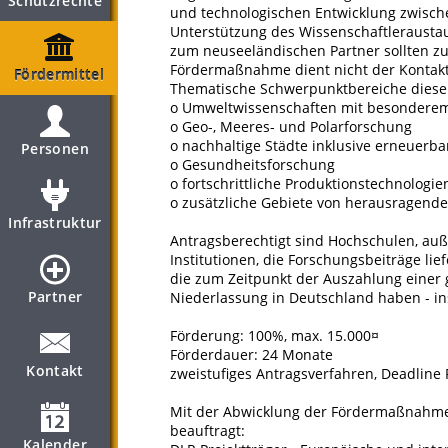
Schutzrechte
und technologischen Entwicklung zwisc
Unterstützung des Wissenschaftlerausta
zum neuseeländischen Partner sollten zu
Fördermaßnahme dient nicht der Konta
Fördermittel
Thematische Schwerpunktbereiche diese
o Umweltwissenschaften mit besondere
o Geo-, Meeres- und Polarforschung
o nachhaltige Städte inklusive erneuerba
Personen
o Gesundheitsforschung
o fortschrittliche Produktionstechnologi
o zusätzliche Gebiete von herausragend
Infrastruktur
Antragsberechtigt sind Hochschulen, au
Institutionen, die Forschungsbeiträge li
die zum Zeitpunkt der Auszahlung einer
Partner
Niederlassung in Deutschland haben - 
Förderung: 100%, max. 15.000¤
Förderdauer: 24 Monate
Kontakt
zweistufiges Antragsverfahren, Deadline 
Mit der Abwicklung der Fördermaßnahme 
beauftragt:
Kalender