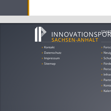
STAR
»
Kontakt
»
Forsc
»
Datenschutz
»
Neui
»
Impressum
»
Schu
»
Sitemap
»
Förde
»
Pers
»
Infra
»
Partn
»
Konta
»
Kale