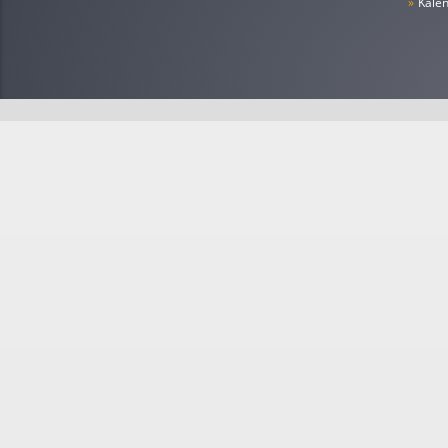
»
Kale