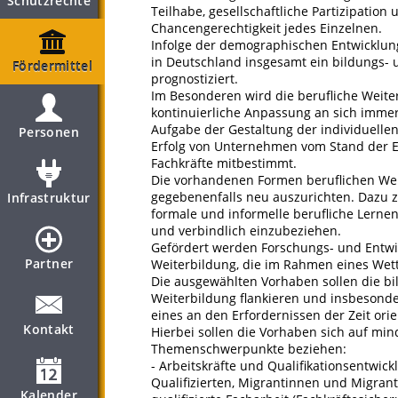
Schutzrechte
Teilhabe, gesellschaftliche Partizipation
Chancengerechtigkeit jedes Einzelnen.
Infolge der demographischen Entwicklun
in Deutschland insgesamt ein bildungs- 
Fördermittel
prognostiziert.
Im Besonderen wird die berufliche Weiter
kontinuierliche Anpassung an sich imme
Aufgabe der Gestaltung der individuellen
Personen
Erfolg von Unternehmen vom Stand der E
Fachkräfte mitbestimmt.
Die vorhandenen Formen beruflichen Wei
gegebenenfalls neu auszurichten. Dazu z
Infrastruktur
formale und informelle berufliche Lern
und verbindlich einzubeziehen.
Gefördert werden Forschungs- und Entw
Partner
Weiterbildung, die im Rahmen eines We
Die ausgewählten Vorhaben sollen die bi
Weiterbildung flankieren und insbesond
eines an den Erfordernissen der Zeit ori
Kontakt
Hierbei sollen die Vorhaben sich auf mi
Themenschwerpunkte beziehen:
- Arbeitskräfte und Qualifikationsentwick
Qualifizierten, ­Migrantinnen und Migrant
Kalender