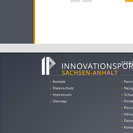
STAR
»
Kontakt
»
Forsc
»
Datenschutz
»
Neui
»
Impressum
»
Schu
»
Sitemap
»
Förde
»
Pers
»
Infra
»
Partn
»
Konta