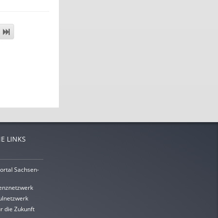
E LINKS
ortal Sachsen-
enznetzwerk
lnetzwerk
r die Zukunft