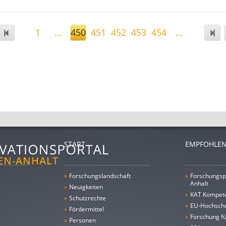
1
...
450
451
452
453
454
...
START
EMPFOHLEN
»
Forschungs­landschaft
»
Forschungsp
Anhalt
»
Neuigkeiten
»
KAT Kompet
»
Schutzrechte
»
EU-Hochschu
»
Fördermittel
»
Forschung fü
»
Personen