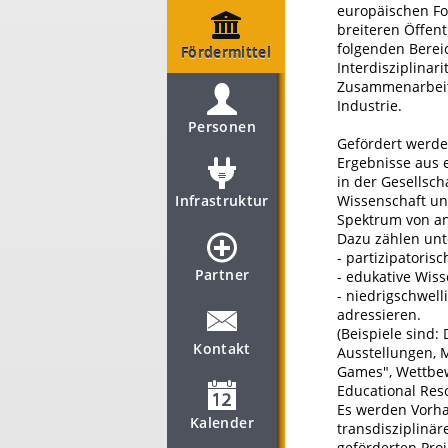
europäischen For
breiteren Öffent
folgenden Berei
Fördermittel
Interdisziplinar
Zusammenarbeit 
Industrie.
Personen
Gefördert werde
Ergebnisse aus 
in der Gesellsc
Infrastruktur
Wissenschaft un
Spektrum von ana
Dazu zählen un
- partizipatoris
Partner
- edukative Wis
- niedrigschwel
adressieren.
(Beispiele sind:
Kontakt
Ausstellungen, M
Games", Wettbewe
Educational Reso
Es werden Vorha
Kalender
transdisziplinär
geförderten Pro