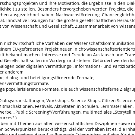
schungsprojekten und ihre Motivation, die Ergebnisse in den Dial
lichkeit zu stellen. Besonders hervorgehoben werden Projekte, die 
chen ausgezeichnet haben: Nachwuchsförderung, Chancengleichhe
ität, Innovative Lösungen für die großen gesellschaftlichen Heraus
von Wissenschaft und Gesellschaft, Zusammenarbeit von Wissen
n nichtwirtschaftliche Vorhaben der Wissenschaftskommunikation,
einem EU-geförderten Projekt neuen, nicht-wissenschaftsorientier
haft bekannt machen. Interesse und Freude an Austausch und Tran
d Gesellschaft sollen im Vordergrund stehen. Gefördert werden ka
logen oder digitalen Vermittlungs-, Informations- und Partizipat
ter anderem
che, dialog- und beteiligungsfördernde Formate,
sensvermittlungsformate,
lige popularisierende Formate, die auch wissenschaftsferne Zielgr
 Dialogveranstaltungen, Workshops, Science Shops, Citizen Science-
itmachaktionen, Festivals, Aktivitäten in Schulen, Lernmaterialien, 
rbe, ,,Public Screening"/Vorführungen, multimediales ,,Storytellin
urces".)
ben mit Themen aus allen wissenschaftlichen Disziplinen sowie mi
en Schwerpunkten berücksichtigt. Ziel der Vorhaben ist es, die Inha
jekts und weitere darauf aufbauende Erkenntnisse auf eine für die