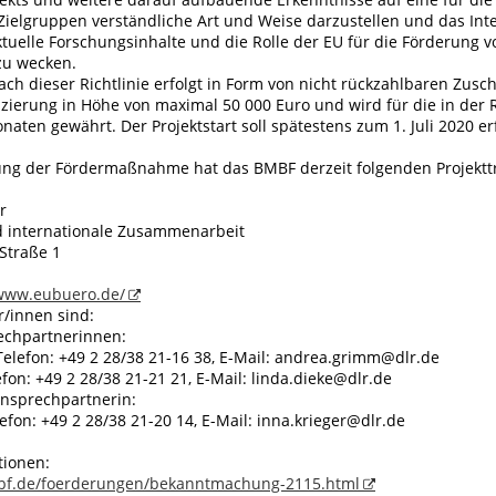
ielgruppen verständliche Art und Weise darzustellen und das Int
tuelle Forschungsinhalte und die Rolle der EU für die Förderung 
zu wecken.
ch dieser Richtlinie erfolgt in Form von nicht rückzahlbaren Zusc
nzierung in Höhe von maximal 50 000 Euro und wird für die in der
aten gewährt. Der Projektstart soll spätestens zum 1. Juli 2020 er
ung der Fördermaßnahme hat das BMBF derzeit folgenden Projekttr
r
 internationale Zusammenarbeit
Straße 1
/www.eubuero.de/
/innen sind:
echpartnerinnen:
elefon: +49 2 28/38 21-16 38, E-Mail: andrea.grimm@dlr.de
efon: +49 2 28/38 21-21 21, E-Mail: linda.dieke@dlr.de
Ansprechpartnerin:
lefon: +49 2 28/38 21-20 14, E-Mail: inna.krieger@dlr.de
tionen:
bf.de/foerderungen/bekanntmachung-2115.html