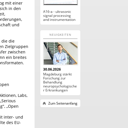
og mit einer
sich in den
A16-a - ultrasonic
it,
signal processing
forderungen,
and instrumentation
schaft und
NEUIGKEITEN
 die die
ten Zielgruppen
sfer zwischen
nn ein breites
ionsformaten.
30.06.2026
Magdeburg stärkt
Forschung zur
Behandlung
uppen
neuropsychologische
r Erkrankungen
Aktionen, Labs,
,,Serious
Zum Seitenanfang
g", ,,Open
t inter- und
lte des EU-