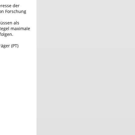
eresse der
von Forschung
hüssen als
 Regel maximale
folgen.
äger (PT)