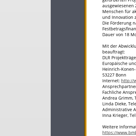
ausgewiesenen Z
Menschen für ak
und Innovation 
Die Förderung na
Festbetragsfina
Dauer von 18 Mon
Mit der Abwickl
beauftragt:
DLR Projektträge
Europäische und
Heinrich-Konen-
53227 Bonn
Internet:
http:/
Ansprechpartner
Fachliche Anspr
Andrea Grimm, T
Linda Dieke, Tel
Administrative 
Inna Krieger, Te
Weitere Informa
https://www.bm