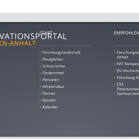
START
EMPFOHLEN
»
Forschungs­landschaft
»
Forschungsp
Anhalt
»
Neuigkeiten
»
KAT Kompet
»
Schutzrechte
»
EU-Hochschu
»
Fördermittel
»
Forschung fü
»
Personen
»
ESA
»
Infrastruktur
Patentverwe
»
Partner
Sachsen-An
»
Kontakt
»
Kalender