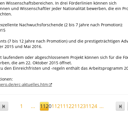
len Wissenschaftsbereichen. In drei Förderlinien können sich
nnen und Wissenschaftler jeder Nationalität bewerben, die ein Pro
chten.
exzellente Nachwuchsforschende (2 bis 7 Jahre nach Promotion):
015
nts (7 bis 12 Jahre nach Promotion) und die prestigeträchtigen A
er 2015 und Mai 2016.
t laufendem oder abgeschlossenem Projekt können sich für die För
rben, die am 22. Oktober 2015 öffnet.
zu den Einreichfristen und -regeln enthält das Arbeitsprogramm 2
tionen:
ero.de/erc-aktuelles.htm
1
...
1120
1121
1122
1123
1124
...