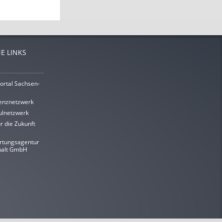
E LINKS
ortal Sachsen-
enznetzwerk
lnetzwerk
r die Zukunft
rtungsagentur
halt GmbH