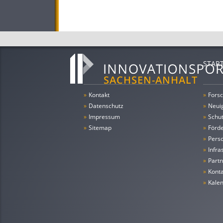
STAR
»
Kontakt
»
Forsc
»
Datenschutz
»
Neui
»
Impressum
»
Schu
»
Sitemap
»
Förde
»
Pers
»
Infra
»
Partn
»
Konta
»
Kale