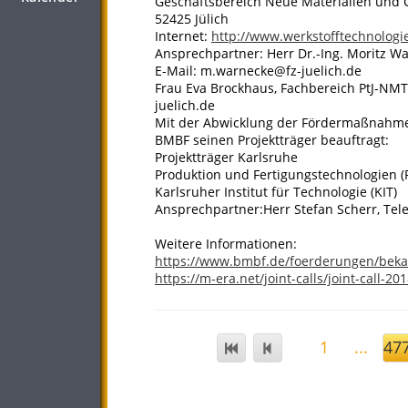
Geschäftsbereich Neue Materialien und
52425 Jülich
Internet:
http://www.werkstofftechnologi
Ansprechpartner: Herr Dr.-Ing. Moritz Wa
E-Mail: m.warnecke@fz-juelich.de
Frau Eva Brockhaus, Fachbereich PtJ-NMT3
juelich.de
Mit der Abwicklung der Fördermaßnahme
BMBF seinen Projektträger beauftragt:
Projektträger Karlsruhe
Produktion und Fertigungstechnologien (
Karlsruher Institut für Technologie (KIT)
Ansprechpartner:Herr Stefan Scherr, Telef
Weitere Informationen:
https://www.bmbf.de/foerderungen/bek
https://m-era.net/joint-calls/joint-call-20
1
...
47