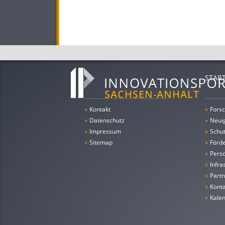
STAR
»
Kontakt
»
Forsc
»
Datenschutz
»
Neui
»
Impressum
»
Schu
»
Sitemap
»
Förde
»
Pers
»
Infra
»
Partn
»
Konta
»
Kale