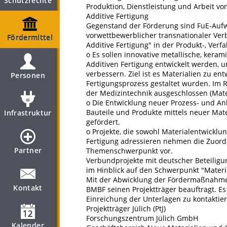
Schutzrechte
Produktion, Dienstleistung und Arbeit v
Additive Fertigung
Gegenstand der Förderung sind FuE-Auf
vorwettbewerblicher transnationaler Ver
Fördermittel
Additive Fertigung" in der Produkt-, Ver
o Es sollen innovative metallische, kera
Additiven Fertigung entwickelt werden, 
verbessern. Ziel ist es Materialien zu ent
Personen
Fertigungsprozess gestaltet wurden. I
der Medizintechnik ausgeschlossen (Mate
o Die Entwicklung neuer Prozess- und Anl
Bauteile und Produkte mittels neuer Mat
Infrastruktur
gefördert.
o Projekte, die sowohl Materialentwicklun
Fertigung adressieren nehmen die Zuor
Partner
Themenschwerpunkt vor.
Verbundprojekte mit deutscher Beteilig
im Hinblick auf den Schwerpunkt "Material
Mit der Abwicklung der Fördermaßnahme
Kontakt
BMBF seinen Projektträger beauftragt. Es
Einreichung der Unterlagen zu kontaktie
Projektträger Jülich (PtJ)
Forschungszentrum Jülich GmbH
Kalender