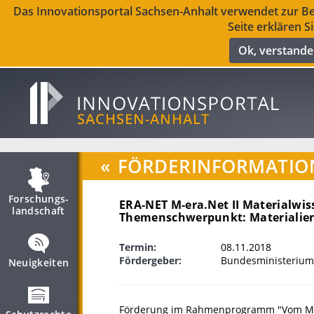
Das Innovationsportal Sachsen-Anhalt verwendet zur Ber
Seite erklären S
Ok, verstand
«
FÖRDERINFORMATIO
Forschungs­
ERA-NET M-era.Net II Materialwi
landschaft
Themenschwerpunkt: Materialien 
Termin:
08.11.2018
Fördergeber:
Bundesministerium
Neuigkeiten
Förderung im Rahmenprogramm "Vom Mater