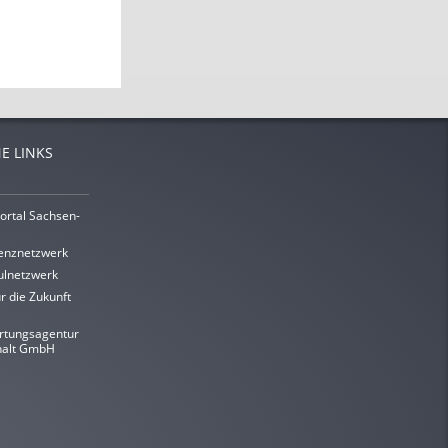
E LINKS
ortal Sachsen-
enznetzwerk
lnetzwerk
r die Zukunft
rtungsagentur
halt GmbH