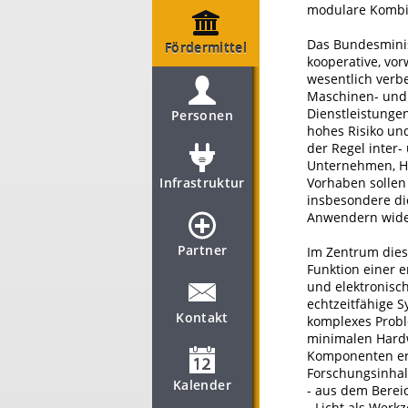
modulare Kombin
Das Bundesminis
Fördermittel
kooperative, vor
wesentlich verb
Maschinen- und
Dienstleistunge
Personen
hohes Risiko un
der Regel inter
Unternehmen, Ho
Infrastruktur
Vorhaben sollen 
insbesondere d
Anwendern wide
Partner
Im Zentrum dies
Funktion einer 
und elektronisch
echtzeitfähige S
Kontakt
komplexes Probl
minimalen Hardw
Komponenten erf
Forschungsinhal
Kalender
- aus dem Berei
- Licht als Werk