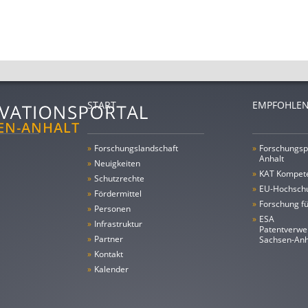
START
EMPFOHLEN
»
Forschungs­landschaft
»
Forschungsp
Anhalt
»
Neuigkeiten
»
KAT Kompet
»
Schutzrechte
»
EU-Hochschu
»
Fördermittel
»
Forschung fü
»
Personen
»
ESA
»
Infrastruktur
Patentverwe
»
Partner
Sachsen-An
»
Kontakt
»
Kalender