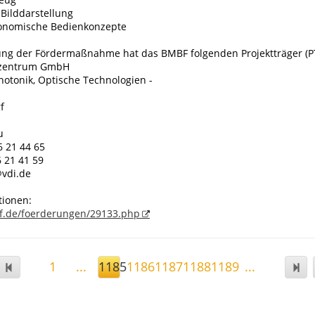
 Bilddarstellung
gonomische Bedienkonzepte
ung der Fördermaßnahme hat das BMBF folgenden Projektträger (PT
ezentrum GmbH
Photonik, Optische Technologien -
f
u
6 21 44 65
6 21 41 59
@vdi.de
tionen:
f.de/foerderungen/29133.php
1
...
1185
1186
1187
1188
1189
...