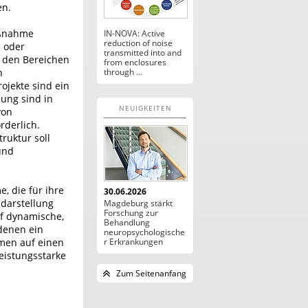
en.
aßnahme
IN-NOVA: Active
reduction of noise
n oder
transmitted into and
 den Bereichen
from enclosures
n
through ...
ojekte sind ein
ung sind in
NEUIGKEITEN
von
derlich.
ruktur soll
und
, die für ihre
30.06.2026
-darstellung
Magdeburg stärkt
Forschung zur
uf dynamische,
Behandlung
 denen ein
neuropsychologische
hmen auf einen
r Erkrankungen
eistungsstarke
Zum Seitenanfang