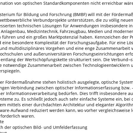
ation von optischen Standardkomponenten nicht erreichbar wär
terium für Bildung und Forschrung (BMBF) will mit der Förderm
wettbewerbliche Verbundprojekte unterstützen, die zu völlig neue
esserten technischen Lösungen für Anwendungen insbesondere in
 Anlagenbau, Medizintechnik, Fahrzeugbau, Medien und moderne
n führen und ein großes Marktpotenzial haben. Kennzeichen der Pr
d eine besondere Komplexität der Forschungsaufgabe. Für eine Lös
- und multidisziplinäres Vorgehen und eine enge Zusammenarbeit 
chschulen und außeruniversitären Forschungseinrichtungen erfor
entlang der Wertschöpfungskette strukturiert sein. Die Verbund¬st
ie notwendige Zusammenarbeit zwischen Technologieentwicklern 
rspiegeln.
er Fördermaßnahme stehen holistisch ausgelegte, optische Systeme
engen Verbindung zwischen optischer Informationserfassung bzw. 
er Informationsverarbeitung bedürfen. Dies trifft insbesondere a
ysteme zu. Es schließt jedoch auch sehr einfache Systeme ein, bei
em mittels einer durchdachten Architektur und eleganter Algorit
are-Aufwand reduziert werden kann, wo vorher vergleichsweise l
orderlich waren.
te
ch der optischen Bild- und Umfelderfassung
zeug