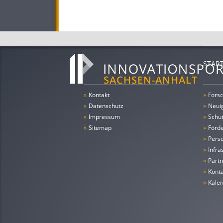
STAR
»
Kontakt
»
Forsc
»
Datenschutz
»
Neui
»
Impressum
»
Schu
»
Sitemap
»
Förde
»
Pers
»
Infra
»
Partn
»
Konta
»
Kale