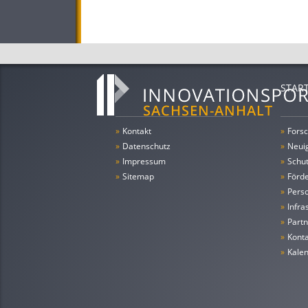
STAR
»
Kontakt
»
Forsc
»
Datenschutz
»
Neui
»
Impressum
»
Schu
»
Sitemap
»
Förde
»
Pers
»
Infra
»
Partn
»
Konta
»
Kale