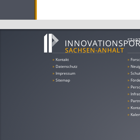
STAR
»
Kontakt
»
Forsc
»
Datenschutz
»
Neui
»
Impressum
»
Schu
»
Sitemap
»
Förde
»
Pers
»
Infra
»
Partn
»
Konta
»
Kale