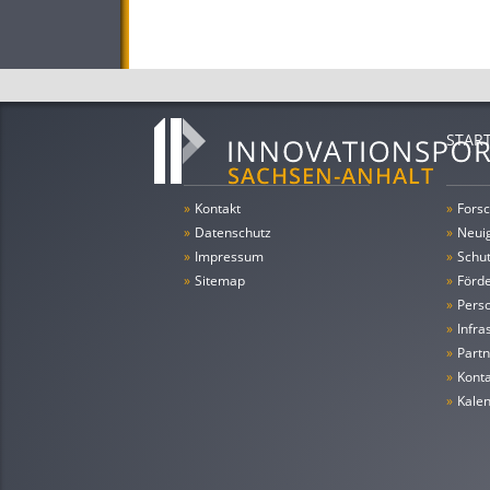
STAR
»
Kontakt
»
Forsc
»
Datenschutz
»
Neui
»
Impressum
»
Schu
»
Sitemap
»
Förde
»
Pers
»
Infra
»
Partn
»
Konta
»
Kale