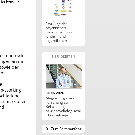
abs.html
Stärkung der
psychischen
Gesundheit von
Kindern und
Jugendlichen
u stehen wir
NEUIGKEITEN
ungen an ihr
 sowie der
en.
he
Co-Working
30.06.2026
schiedene,
Magdeburg stärkt
enmerk aller
Forschung zur
Behandlung
nd
neuropsychologische
r Erkrankungen
Zum Seitenanfang