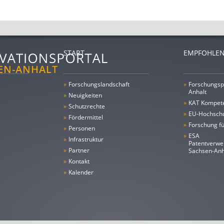
START
EMPFOHLEN
»
Forschungs­landschaft
»
Forschungsp
Anhalt
»
Neuigkeiten
»
KAT Kompet
»
Schutzrechte
»
EU-Hochschu
»
Fördermittel
»
Forschung fü
»
Personen
»
ESA
»
Infrastruktur
Patentverwe
»
Partner
Sachsen-An
»
Kontakt
»
Kalender