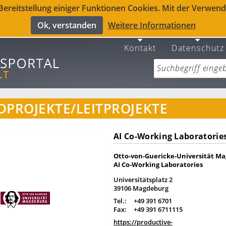
reitstellung einiger Funktionen Cookies. Mit der Verwendu
Ok, verstanden
Weitere Informationen
Kontakt
Datenschutz
PROJEKTE/LEITPROJEKTE
AI Co-Working Laboratorie
Otto-von-Guericke-Universität M
AI Co-Working Laboratories
Universitätsplatz 2
39106 Magdeburg
Tel.:
+49 391 6701
Fax:
+49 391 6711115
https://productive-