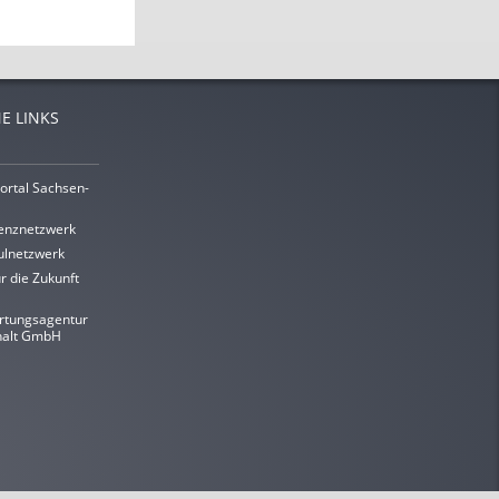
E LINKS
ortal Sachsen-
enznetzwerk
lnetzwerk
r die Zukunft
rtungsagentur
halt GmbH