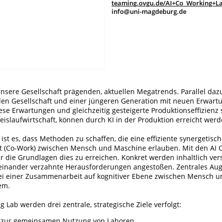
teaming.ovgu.de/AI+Co_Working+L
info@uni-magdeburg.de
 unsere Gesellschaft prägenden, aktuellen Megatrends. Parallel daz
nden Gesellschaft und einer jüngeren Generation mit neuen Erwart
ese Erwartungen und gleichzeitig gesteigerte Produktionseffizienz
islaufwirtschaft, können durch KI in der Produktion erreicht werd
st es, dass Methoden zu schaffen, die eine effiziente synergetisc
(Co-Work) zwischen Mensch und Maschine erlauben. Mit den AI 
r die Grundlagen dies zu erreichen. Konkret werden inhaltlich ver
neinander verzahnte Herausforderungen angestoßen. Zentrales Aug
 bei einer Zusammenarbeit auf kognitiver Ebene zwischen Mensch u
em.
g Lab werden drei zentrale, strategische Ziele verfolgt:
zur gemeinsamen Nutzung von Laboren.