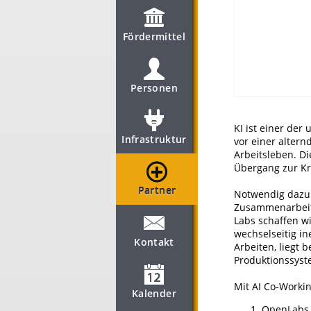
Fördermittel
Personen
KI ist einer der
Infrastruktur
vor einer alter
Arbeitsleben. Di
Übergang zur Kre
Partner
Notwendig dazu i
Zusammenarbeit 
Labs schaffen wi
wechselseitig i
Kontakt
Arbeiten, liegt
Produktionssyst
Mit AI Co-Workin
Kalender
OpenLabs 