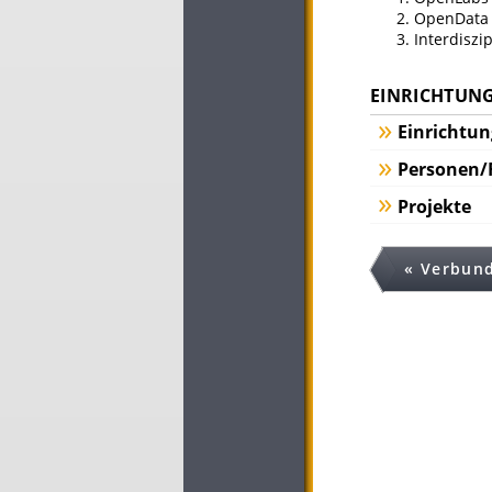
OpenData z
Interdiszi
EINRICHTUNG
Einrichtu
Personen/
Projekte
« Verbund