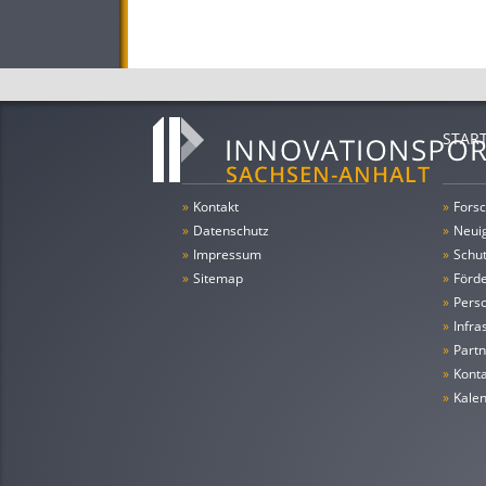
STAR
»
Kontakt
»
Forsc
»
Datenschutz
»
Neui
»
Impressum
»
Schu
»
Sitemap
»
Förde
»
Pers
»
Infra
»
Partn
»
Konta
»
Kale