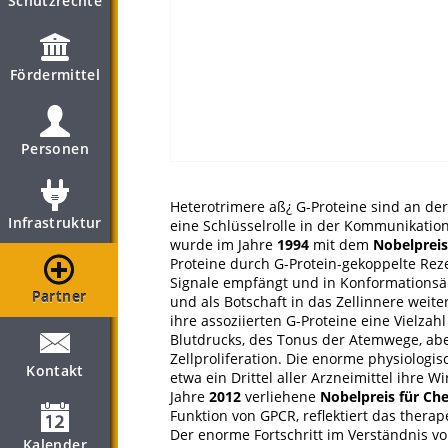
Schutzrechte
Fördermittel
Personen
Heterotrimere aß¿ G-Proteine sind an de
Infrastruktur
eine Schlüsselrolle in der Kommunikatio
wurde im Jahre
1994
mit dem
Nobelpreis
Proteine durch G-Protein-gekoppelte Rezep
Signale empfängt und in Konformationsä
Partner
und als Botschaft in das Zellinnere wei
ihre assoziierten G-Proteine eine Vielzahl
Blutdrucks, des Tonus der Atemwege, ab
Zellproliferation. Die enorme physiologi
Kontakt
etwa ein Drittel aller Arzneimittel ihre 
Jahre
2012
verliehene
Nobelpreis für Ch
Funktion von GPCR, reflektiert das therap
Der enorme Fortschritt im Verständnis v
Kalender