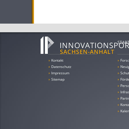
STAR
»
Kontakt
»
Forsc
»
Datenschutz
»
Neui
»
Impressum
»
Schu
»
Sitemap
»
Förde
»
Pers
»
Infra
»
Partn
»
Konta
»
Kale