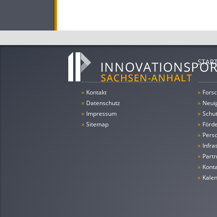
STAR
»
Kontakt
»
Forsc
»
Datenschutz
»
Neui
»
Impressum
»
Schu
»
Sitemap
»
Förde
»
Pers
»
Infra
»
Partn
»
Konta
»
Kale