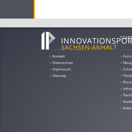
STAR
»
Kontakt
»
Forsc
»
Datenschutz
»
Neui
»
Impressum
»
Schu
»
Sitemap
»
Förde
»
Pers
»
Infra
»
Partn
»
Konta
»
Kale