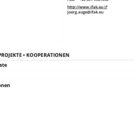
http://www.ifak.eu
joerg.auge@ifak.eu
PROJEKTE • KOOPERATIONEN
ste
onen