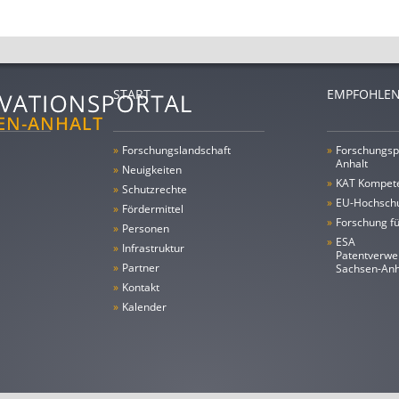
START
EMPFOHLEN
»
Forschungs­landschaft
»
Forschungsp
Anhalt
»
Neuigkeiten
»
KAT Kompet
»
Schutzrechte
»
EU-Hochschu
»
Fördermittel
»
Forschung fü
»
Personen
»
ESA
»
Infrastruktur
Patentverwe
»
Partner
Sachsen-An
»
Kontakt
»
Kalender