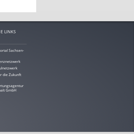
E LINKS
ortal Sachsen-
enznetzwerk
lnetzwerk
r die Zukunft
rtungsagentur
halt GmbH