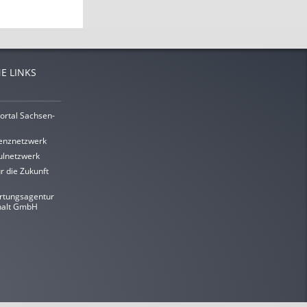
E LINKS
ortal Sachsen-
enznetzwerk
lnetzwerk
r die Zukunft
rtungsagentur
halt GmbH