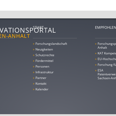
START
EMPFOHLEN
»
Forschungs­landschaft
»
Forschungsp
Anhalt
»
Neuigkeiten
»
KAT Kompet
»
Schutzrechte
»
EU-Hochschu
»
Fördermittel
»
Forschung fü
»
Personen
»
ESA
»
Infrastruktur
Patentverwe
»
Partner
Sachsen-An
»
Kontakt
»
Kalender